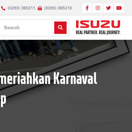
(0293) 365211
(0293) 365210
emeriahkan Karnaval
ap